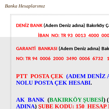
Banka Hesaplarımız
DENİZ BANK
(Adem Deniz adına) Bakırköy Ça
İBAN
NO: TR 93
0013
4000
00
GARANTİ
BANKASI
(Adem Deniz adına) Bakı
NO: TR 94
0006
2000
3490
0006
6732
PTT POSTA ÇEK
(
ADEM DENİZ 
NOLU POSTA ÇEK HESABI
.
AK BANK
(
BAKIRKÖY ŞUBESİ
) (
ADINA
)
ŞUBE KODU: 150 HESAP 