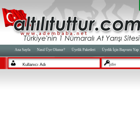
Ana Sayfa
Nasıl Üye Olunur?
Üyelik Paketleri
Üyelik İçin Başvuru Yap
Şifre