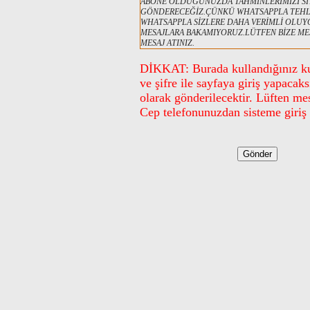
ABONE OLDUĞUNUZDA TAHMİNLERİMİZİ Sİ
GÖNDERECEĞİZ.ÇÜNKÜ WHATSAPPLA TEHLİK
WHATSAPPLA SİZLERE DAHA VERİMLİ OLUY
MESAJLARA BAKAMIYORUZ.LÜTFEN BİZE MESA
MESAJ ATINIZ.
DİKKAT: Burada kullandığınız kull
ve şifre ile sayfaya giriş yapacak
olarak gönderilecektir. Lüften me
Cep telefonunuzdan sisteme giriş