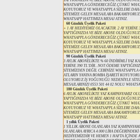
YAPTIĞINIZDA VE BİZE ABONE OLDUĞUNUZD
WHATSAPPLA GÖNDERECEĞİZ.ÇÜNKÜ WHATSA
KOYUYORUZ VE WHATSAPPLA SİZLERE DAH
SİTEMİZE GELEN MESAJLARA BAKAMIYORUZ.L
WHATSAPP HATTIMIZA MESAJ ATINIZ.
60 Günlük Üyelik Paketi
+ 1 AY HEDİYEMİZ OLACAKTIR. 2 AY YERİN
YAPTIĞINIZDA VE BİZE ABONE OLDUĞUNUZD
WHATSAPPLA GÖNDERECEĞİZ.ÇÜNKÜ WHATSA
KOYUYORUZ VE WHATSAPPLA SİZLERE DAH
SİTEMİZE GELEN MESAJLARA BAKAMIYORUZ.L
WHATSAPP HATTIMIZA MESAJ ATINIZ.
90 Günlük Üyelik Paketi
3 AYLIK ABONELİKTE % 60 İNDİRİMLİ YAZ 
YERİNE 390 TL'DİR...NOT:ÖDEME YAPTIĞI
SİTEMİZDEN DEĞİL CEBİNİZE WHATSAPPL
ATLARIN YANINA BOMBA İŞARETİ KOYUYORU
OLUYORUZ.İŞ YOĞUNUĞU NEDENİYLE SİTE
MESAJLARINIZI 0553 501 44 02 NOLU WHATS
180 Günlük Üyelik Paketi
6 AYLIK ABONELİKTE YAZ KAMPANYAMIZ OLUP
YAPTIĞINIZDA VE BİZE ABONE OLDUĞUNUZD
WHATSAPPLA GÖNDERECEĞİZ.ÇÜNKÜ WHATSA
KOYUYORUZ VE WHATSAPPLA SİZLERE DAH
SİTEMİZE GELEN MESAJLARA BAKAMIYORUZ.L
WHATSAPP HATTIMIZA MESAJ ATINIZ.
1 yıllık Üyelik Paketi
1 YILLIK ABONE OLANLARA YAZ KAMPANYAMIZ 
OLANLARA AYRICA 4.000 LİRA DEĞERİNDEKİ 
HEDİYEMİZDİR VE HEMEN 1 HAFTA İÇİNDE A