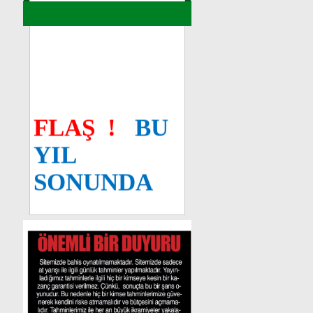
REZERVE
YAPTIRMIŞTIR..SİZDE
REZERVE
YAPTIRMAK
İSTERRSENİZ
AYRINTILI
BİLGİ
İÇİN
KİTAPLARIMIZ
FLAŞ
!
BU
BAŞLIĞINI TIKLAYINIZ
YIL
BÜYÜK
YAZ
SONUNDA
KAMPANYAMIZ
2027
BAŞLAMIŞTIR
..
AYRINTILI
MODEL
BİLGİ
İÇİN
SAYFAMIZDAKİ
SÜPER
VİP
KAMPAN
KİTABIMIZ
FLAŞ
!
BU