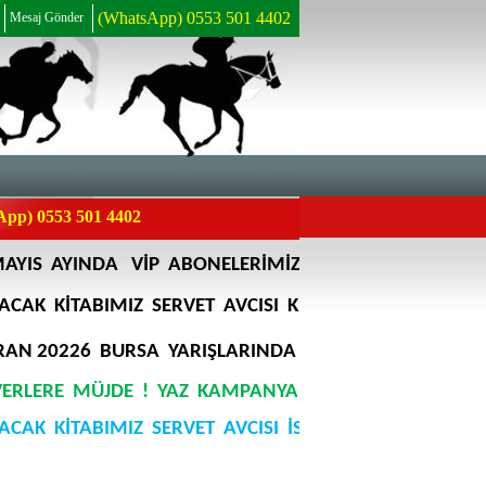
(WhatsApp) 0553 501 4402
Mesaj Gönder
pp) 0553 501 4402
3
MİLYON
AYINDA
VİP
ABONELERİMİZE
TOPLAM
KİTABIMIZ
SERVET
AVCISI
KİTABIMIZA
ŞİMDİDEN REZE
527
0226
BURSA
YARIŞLARINDA
VİP
ABONELERİMİZE
E
MÜJDE
!
YAZ
KAMPANYAMIZ
DEVAM
EDİYOR.AYRINT
KİTABIMIZ
SERVET
AVCISI
İSİMLİ
KİTABIMIZA
ŞİMDİDE