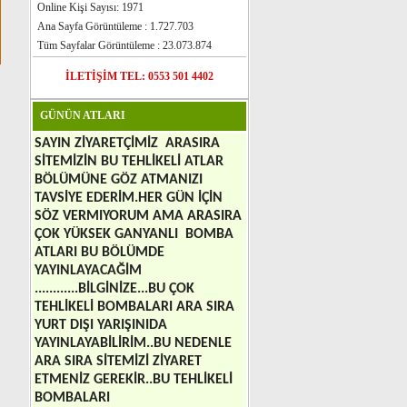
Online Kişi Sayısı: 1971
ADRESİMİZDE
Ana Sayfa Görüntüleme : 1.727.703
Tüm Sayfalar Görüntüleme : 23.073.874
5
MAYIS
2026
GÜNÜ
VİP
İLETİŞİM TEL: 0553 501 4402
KUPONUMUZLA
ANKARA
GÜNÜN ATLARI
YARIŞLARINDA
VİP
SAYIN ZİYARETÇİMİZ
ARASIRA
SİTEMİZİN BU TEHLİKELİ ATLAR
ABONELERİMİZE
BÖLÜMÜNE GÖZ ATMANIZI
680.000’er TL
TAVSİYE EDERİM.HER GÜN İÇİN
SÖZ VERMIYORUM AMA ARASIRA
ÇOK YÜKSEK GANYANLI
BOMBA
ANKARA
ALTILISINI
ATLARI BU BÖLÜMDE
YAKALATTIK
YAYINLAYACAĞİM
............BİLGİNİZE...BU ÇOK
TEHLİKELİ BOMBALARI ARA SIRA
DİJİTAL
E-KİTABIMIZLA
24
YURT DIŞI YARIŞINIDA
YAYINLAYABİLİRİM..BU NEDENLE
MAYIS
2026
PAZAR
ARA SIRA SİTEMİZİ ZİYARET
ETMENİZ GEREKİR..BU TEHLİKELİ
İSTANBUL
YARIŞLARINDA
B.K
BOMBALARI