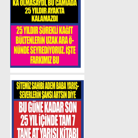
KAMPANYAMIZA
Bu
yıl
sonunda yani
25
KATILANLARA
Aralık
2026
tarıhinde
1.100
ila 1.200
sayfa arasında
65.000
TL
normal
kitap
ebatında
süper
İNDİRİMİMİZ
kağıt vip
kitabımız
“Servet
Avcısı”
isimli
kitabımız
VAR
geliyor.Bu
kitabımız
at
yarışı
;AYRINTILI
konusunda
9.cu
kitabımız
olacak
ve
en
yüksek
kaiteli
BİLGİ
İÇİN
kitabımız
bu
kitap
KAMPANYALARIMIZ
olacak.Bu
kitabımızda
tam
25
yıllık
bir
emek
var, kita
YADA
bu
kitabı
hem dijital
olarak
KİTAPLARIMIZ
hemde
kağıt
kitap
olarak
çıkaracağım. ddia
ediyorum
BAŞLIĞINI
bu
kitapla
bir
yarışsever
bir