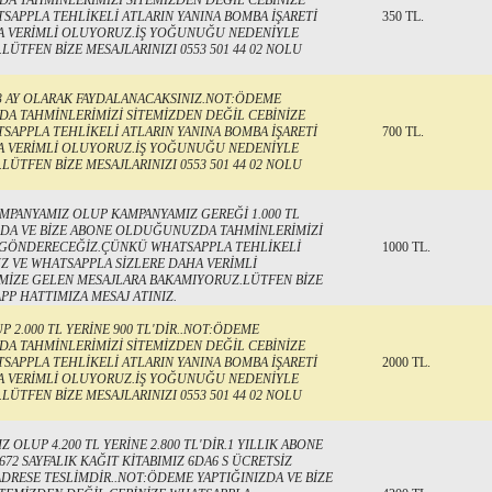
A TAHMİNLERİMİZİ SİTEMİZDEN DEĞİL CEBİNİZE
PPLA TEHLİKELİ ATLARIN YANINA BOMBA İŞARETİ
350 TL.
A VERİMLİ OLUYORUZ.İŞ YOĞUNUĞU NEDENİYLE
ÜTFEN BİZE MESAJLARINIZI 0553 501 44 02 NOLU
E 3 AY OLARAK FAYDALANACAKSINIZ.NOT:ÖDEME
A TAHMİNLERİMİZİ SİTEMİZDEN DEĞİL CEBİNİZE
PPLA TEHLİKELİ ATLARIN YANINA BOMBA İŞARETİ
700 TL.
A VERİMLİ OLUYORUZ.İŞ YOĞUNUĞU NEDENİYLE
ÜTFEN BİZE MESAJLARINIZI 0553 501 44 02 NOLU
KAMPANYAMIZ OLUP KAMPANYAMIZ GEREĞİ 1.000 TL
NIZDA VE BİZE ABONE OLDUĞUNUZDA TAHMİNLERİMİZİ
A GÖNDERECEĞİZ.ÇÜNKÜ WHATSAPPLA TEHLİKELİ
1000 TL.
Z VE WHATSAPPLA SİZLERE DAHA VERİMLİ
MİZE GELEN MESAJLARA BAKAMIYORUZ.LÜTFEN BİZE
APP HATTIMIZA MESAJ ATINIZ.
 2.000 TL YERİNE 900 TL'DİR..NOT:ÖDEME
A TAHMİNLERİMİZİ SİTEMİZDEN DEĞİL CEBİNİZE
PPLA TEHLİKELİ ATLARIN YANINA BOMBA İŞARETİ
2000 TL.
A VERİMLİ OLUYORUZ.İŞ YOĞUNUĞU NEDENİYLE
ÜTFEN BİZE MESAJLARINIZI 0553 501 44 02 NOLU
OLUP 4.200 TL YERİNE 2.800 TL'DİR.1 YILLIK ABONE
672 SAYFALIK KAĞIT KİTABIMIZ 6DA6 S ÜCRETSİZ
DRESE TESLİMDİR..NOT:ÖDEME YAPTIĞINIZDA VE BİZE