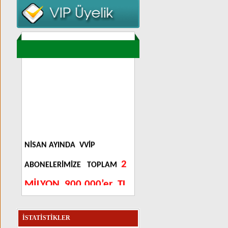
NİSAN AYINDA
VVİP
2
ABONELERİMİZE
TOPLAM
MİLYON
900.000’er
TL
YAKALATTIK…AYRINTILAR
İNSTAGRAM/altilituttur
İSTATİSTİKLER