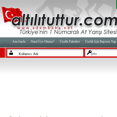
Ana Sayfa
Nasıl Üye Olunur?
Üyelik Paketleri
Üyelik İçin Başvuru Yap
Şifre