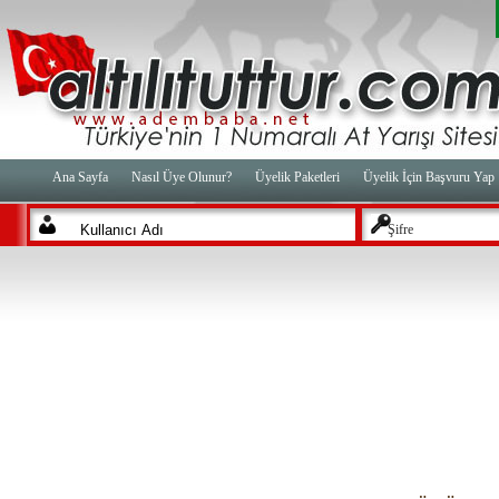
Ana Sayfa
Nasıl Üye Olunur?
Üyelik Paketleri
Üyelik İçin Başvuru Yap
Şifre