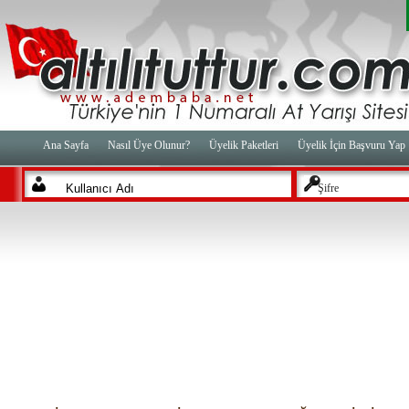
Ana Sayfa
Nasıl Üye Olunur?
Üyelik Paketleri
Üyelik İçin Başvuru Yap
Şifre